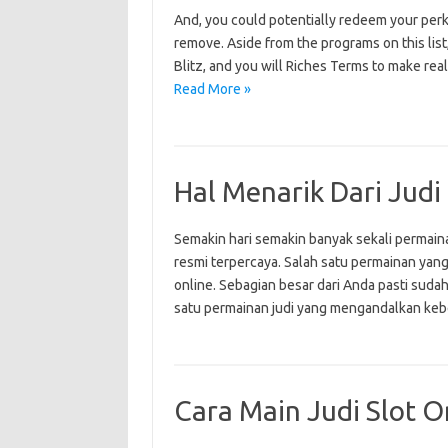
And, you could potentially redeem your perk
remove. Aside from the programs on this lis
Blitz, and you will Riches Terms to make re
Read More »
Hal Menarik Dari Judi
Semakin hari semakin banyak sekali permaina
resmi terpercaya. Salah satu permainan yang
online. Sebagian besar dari Anda pasti sud
satu permainan judi yang mengandalkan keb
Cara Main Judi Slot O