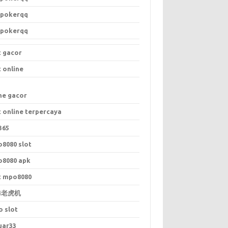
bpokerqq
bpokerqq
t gacor
t online
e gacor
t online terpercaya
365
8080 slot
8080 apk
t mpo8080
港老虎机
o slot
uar33