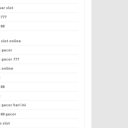
uar slot
t777
t88
i slot online
t gacor
t gacor 777
t online
t
t88
t
t gacor hari ini
t88 gacor
o slot