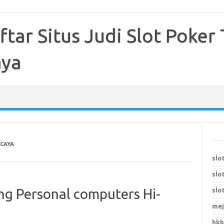
tar Situs Judi Slot Poker
aya
RCAYA
slo
slo
ng Personal computers Hi-
slo
mej
hk