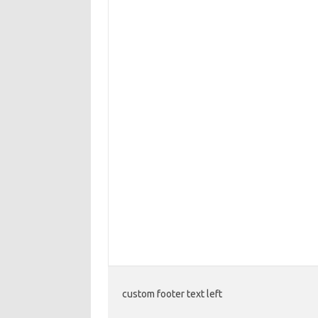
custom footer text left