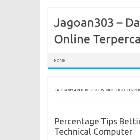
Skip
to
content
Jagoan303 – Daf
Online Terperc
HOME
CATEGORY ARCHIVES:
SITUS JUDI TOGEL TERPE
Percentage Tips Betti
Technical Computer