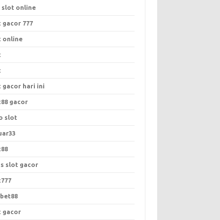
i slot online
t gacor 777
t online
t
t
t gacor hari ini
t88 gacor
o slot
uar33
t88
us slot gacor
t777
bet88
t gacor