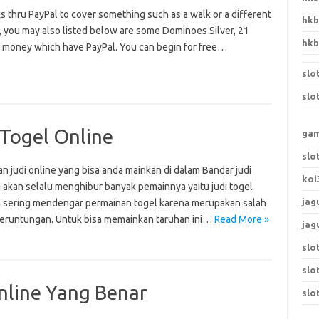
s thru PayPal to cover something such as a walk or a different
hk
t, you may also listed below are some Dominoes Silver, 21
hk
al money which have PayPal. You can begin for free…
slo
slo
 Togel Online
gam
slo
n judi online yang bisa anda mainkan di dalam Bandar judi
koi
 akan selalu menghibur banyak pemainnya yaitu judi togel
jag
ah sering mendengar permainan togel karena merupakan salah
eruntungan. Untuk bisa memainkan taruhan ini…
Read More »
jag
slo
slo
nline Yang Benar
slo