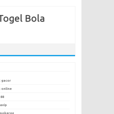
 Togel Bola
t gacor
t online
t88
avip
bpokerqq