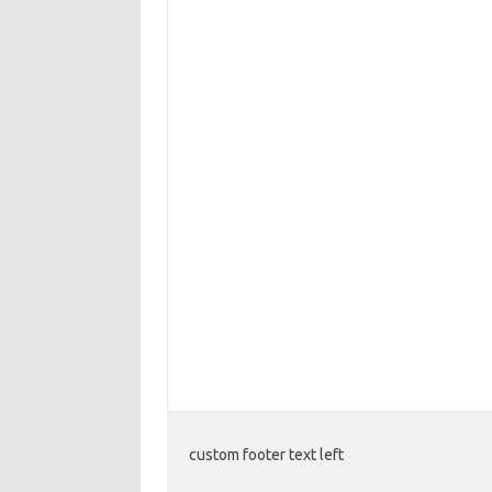
custom footer text left