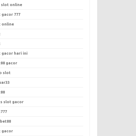
i slot online
t gacor 777
t online
t
t
t gacor hari ini
t88 gacor
o slot
uar33
t88
us slot gacor
t777
bet88
t gacor