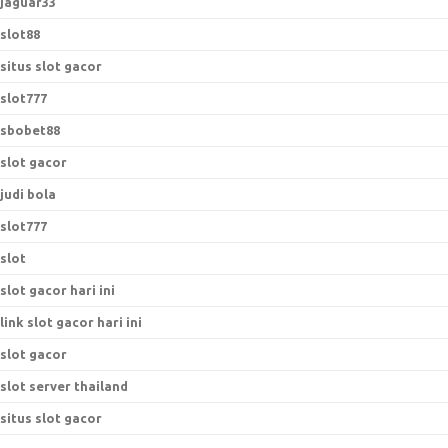
jaguar33
slot88
situs slot gacor
slot777
sbobet88
slot gacor
judi bola
slot777
slot
slot gacor hari ini
link slot gacor hari ini
slot gacor
slot server thailand
situs slot gacor