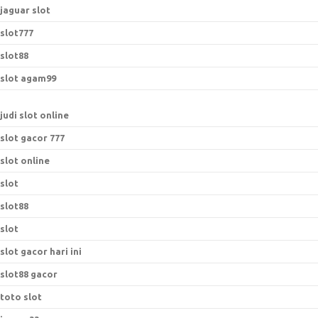
jaguar slot
slot777
slot88
slot agam99
judi slot online
slot gacor 777
slot online
slot
slot88
slot
slot gacor hari ini
slot88 gacor
toto slot