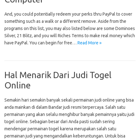
And, you could potentially redeem your perks thru PayPal to cover
something such as a walk or a different remove. Aside from the
programs on this list, you may also listed below are some Dominoes
Silver, 21 Blitz, and you will Riches Terms to make real money which
have PayPal. You can begin for free…
Read More »
Hal Menarik Dari Judi Togel
Online
Semakin hari semakin banyak sekali permainan judi online yang bisa
anda mainkan di dalam Bandar judi resmi terpercaya. Salah satu
permainan yang akan selalu menghibur banyak pemainnya yaitu judi
togel online. Sebagian besar dari Anda pasti sudah sering
mendengar permainan togel karena merupakan salah satu
permainan judi yang mengandalkan keberuntungan. Untuk bisa