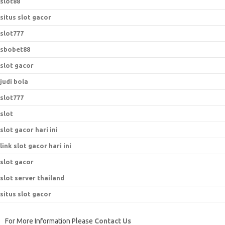
slot88
situs slot gacor
slot777
sbobet88
slot gacor
judi bola
slot777
slot
slot gacor hari ini
link slot gacor hari ini
slot gacor
slot server thailand
situs slot gacor
For More Information Please
Contact Us