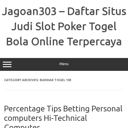
Skip
to
Jagoan303 – Daftar Situs
content
Judi Slot Poker Togel
Bola Online Terpercaya
Menu
CATEGORY ARCHIVES:
BANDAR TOGEL 103
Percentage Tips Betting Personal
computers Hi-Technical
Computer