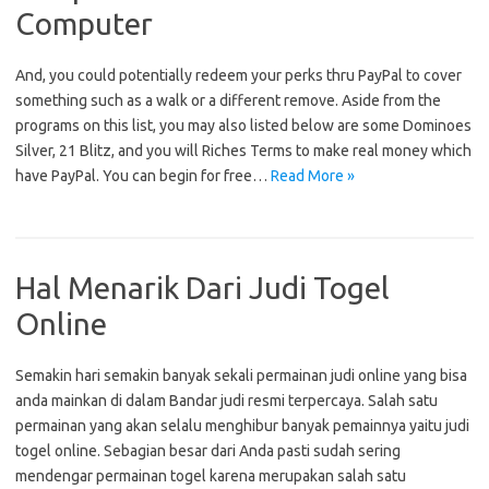
Computer
And, you could potentially redeem your perks thru PayPal to cover
something such as a walk or a different remove. Aside from the
programs on this list, you may also listed below are some Dominoes
Silver, 21 Blitz, and you will Riches Terms to make real money which
have PayPal. You can begin for free…
Read More »
Hal Menarik Dari Judi Togel
Online
Semakin hari semakin banyak sekali permainan judi online yang bisa
anda mainkan di dalam Bandar judi resmi terpercaya. Salah satu
permainan yang akan selalu menghibur banyak pemainnya yaitu judi
togel online. Sebagian besar dari Anda pasti sudah sering
mendengar permainan togel karena merupakan salah satu