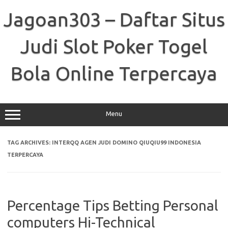
Skip
to
Jagoan303 – Daftar Situs
content
Judi Slot Poker Togel
Bola Online Terpercaya
Menu
TAG ARCHIVES:
INTERQQ AGEN JUDI DOMINO QIUQIU99 INDONESIA
TERPERCAYA
Percentage Tips Betting Personal
computers Hi-Technical