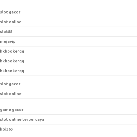
slot gacor
slot online
slot88
mejavip
hkbpokerqq
hkbpokerqq
hkbpokerqq
slot gacor
slot online
game gacor
slot online terpercaya
koi365