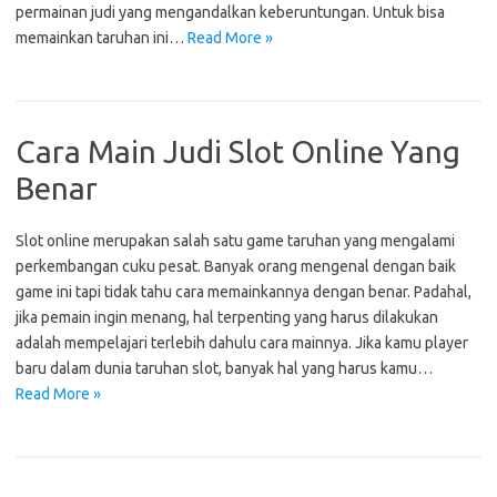
permainan judi yang mengandalkan keberuntungan. Untuk bisa
memainkan taruhan ini…
Read More »
Cara Main Judi Slot Online Yang
Benar
Slot online merupakan salah satu game taruhan yang mengalami
perkembangan cuku pesat. Banyak orang mengenal dengan baik
game ini tapi tidak tahu cara memainkannya dengan benar. Padahal,
jika pemain ingin menang, hal terpenting yang harus dilakukan
adalah mempelajari terlebih dahulu cara mainnya. Jika kamu player
baru dalam dunia taruhan slot, banyak hal yang harus kamu…
Read More »