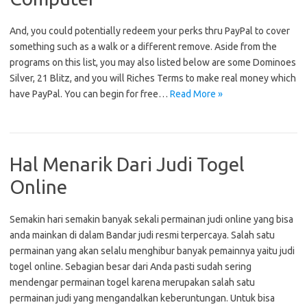
And, you could potentially redeem your perks thru PayPal to cover
something such as a walk or a different remove. Aside from the
programs on this list, you may also listed below are some Dominoes
Silver, 21 Blitz, and you will Riches Terms to make real money which
have PayPal. You can begin for free…
Read More »
Hal Menarik Dari Judi Togel
Online
Semakin hari semakin banyak sekali permainan judi online yang bisa
anda mainkan di dalam Bandar judi resmi terpercaya. Salah satu
permainan yang akan selalu menghibur banyak pemainnya yaitu judi
togel online. Sebagian besar dari Anda pasti sudah sering
mendengar permainan togel karena merupakan salah satu
permainan judi yang mengandalkan keberuntungan. Untuk bisa