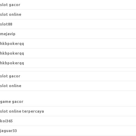
slot gacor
slot online
slot88
mejavip
hkbpokerqq
hkbpokerqq
hkbpokerqq
slot gacor
slot online
game gacor
slot online terpercaya
koi365
jaguar33