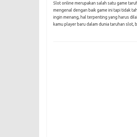
Slot online merupakan salah satu game tar
mengenal dengan baik game ini tapi tidak ta
ingin menang, hal terpenting yang harus dil
kamu player baru dalam dunia taruhan slot,