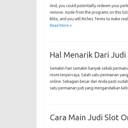
And, you could potentially redeem your perk
remove. Aside from the programs on this lis
Blitz, and you will Riches Terms to make re
Read More »
Hal Menarik Dari Judi
Semakin hari semakin banyak sekali permaina
resmi terpercaya. Salah satu permainan yang
online. Sebagian besar dari Anda pasti sud
satu permainan judi yang mengandalkan keb
Cara Main Judi Slot O