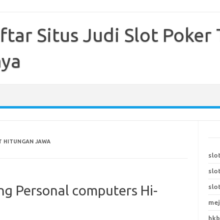
tar Situs Judi Slot Poker
aya
T HITUNGAN JAWA
slo
slo
ng Personal computers Hi-
slo
mej
hk