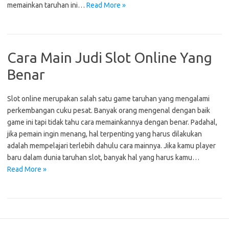
memainkan taruhan ini…
Read More »
Cara Main Judi Slot Online Yang
Benar
Slot online merupakan salah satu game taruhan yang mengalami
perkembangan cuku pesat. Banyak orang mengenal dengan baik
game ini tapi tidak tahu cara memainkannya dengan benar. Padahal,
jika pemain ingin menang, hal terpenting yang harus dilakukan
adalah mempelajari terlebih dahulu cara mainnya. Jika kamu player
baru dalam dunia taruhan slot, banyak hal yang harus kamu…
Read More »