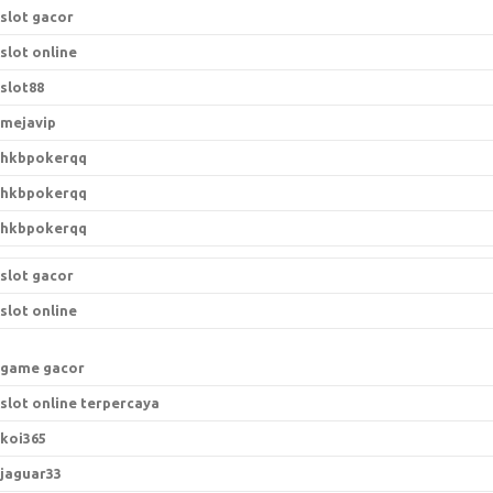
slot gacor
slot online
slot88
mejavip
hkbpokerqq
hkbpokerqq
hkbpokerqq
slot gacor
slot online
game gacor
slot online terpercaya
koi365
jaguar33