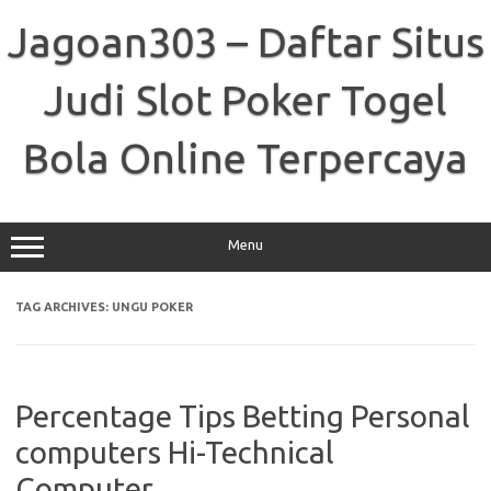
Skip
to
Jagoan303 – Daftar Situs
content
Judi Slot Poker Togel
Bola Online Terpercaya
Menu
TAG ARCHIVES:
UNGU POKER
Percentage Tips Betting Personal
computers Hi-Technical
Computer