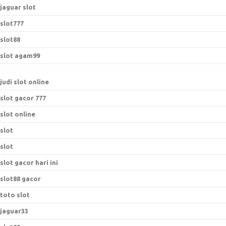
jaguar slot
slot777
slot88
slot agam99
judi slot online
slot gacor 777
slot online
slot
slot
slot gacor hari ini
slot88 gacor
toto slot
jaguar33