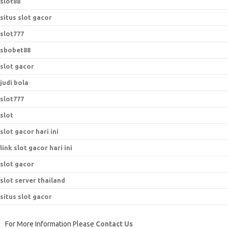
slot88
situs slot gacor
slot777
sbobet88
slot gacor
judi bola
slot777
slot
slot gacor hari ini
link slot gacor hari ini
slot gacor
slot server thailand
situs slot gacor
For More Information Please
Contact Us