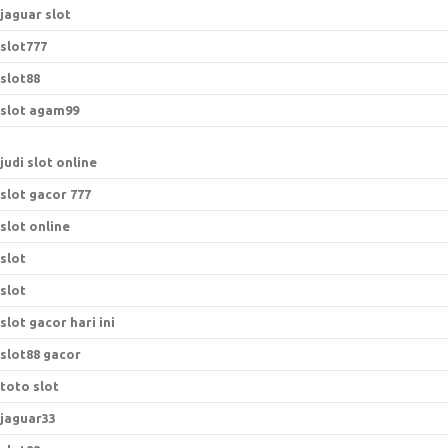
jaguar slot
slot777
slot88
slot agam99
judi slot online
slot gacor 777
slot online
slot
slot
slot gacor hari ini
slot88 gacor
toto slot
jaguar33