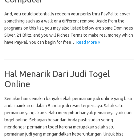
And, you could potentially redeem your perks thru PayPal to cover
something such as a walk or a different remove. Aside from the
programs on this list, you may also listed below are some Dominoes
Silver, 21 Blitz, and you will Riches Terms to make real money which
have PayPal. You can begin for free…
Read More »
Hal Menarik Dari Judi Togel
Online
Semakin hari semakin banyak sekali permainan judi online yang bisa
anda mainkan di dalam Bandar judi resmi terpercaya. Salah satu
permainan yang akan selalu menghibur banyak pemainnya yaitu judi
togel online. Sebagian besar dari Anda pasti sudah sering
mendengar permainan togel karena merupakan salah satu
permainan judi yang mengandalkan keberuntungan. Untuk bisa