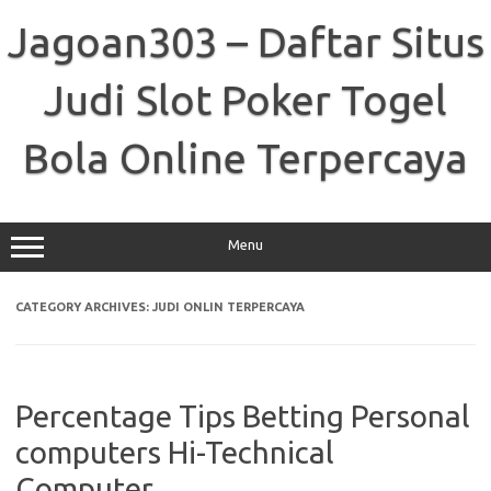
Skip
to
Jagoan303 – Daftar Situs
content
Judi Slot Poker Togel
Bola Online Terpercaya
Menu
CATEGORY ARCHIVES:
JUDI ONLIN TERPERCAYA
Percentage Tips Betting Personal
computers Hi-Technical
Computer