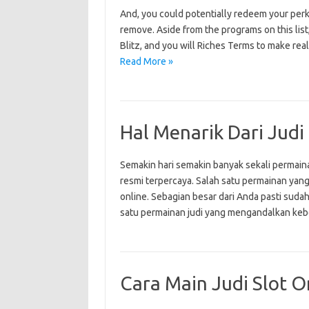
And, you could potentially redeem your perk
remove. Aside from the programs on this lis
Blitz, and you will Riches Terms to make re
Read More »
Hal Menarik Dari Judi
Semakin hari semakin banyak sekali permaina
resmi terpercaya. Salah satu permainan yang
online. Sebagian besar dari Anda pasti sud
satu permainan judi yang mengandalkan keb
Cara Main Judi Slot O