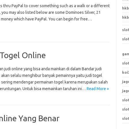
s thru PayPal to cover something such as a walk or a different
hk
t, you may also listed below are some Dominoes Silver, 21
hk
al money which have PayPal. You can begin for free…
slo
slo
 Togel Online
gam
slo
n judi online yang bisa anda mainkan di dalam Bandar judi
koi
 akan selalu menghibur banyak pemainnya yaitu judi togel
jag
ah sering mendengar permainan togel karena merupakan salah
eruntungan. Untuk bisa memainkan taruhan ini…
Read More »
jag
slo
slo
nline Yang Benar
slo