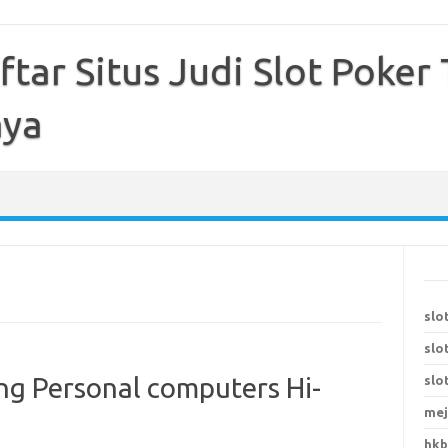
tar Situs Judi Slot Poker
aya
slo
slo
ng Personal computers Hi-
slo
mej
hk