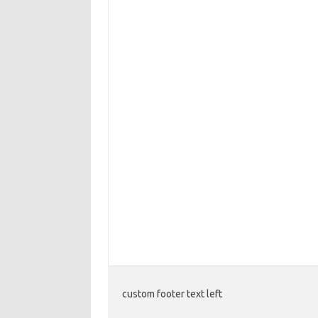
custom footer text left