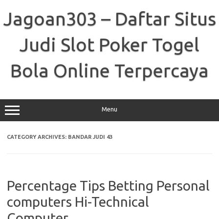
Skip
to
Jagoan303 – Daftar Situs
content
Judi Slot Poker Togel
Bola Online Terpercaya
Menu
CATEGORY ARCHIVES:
BANDAR JUDI 43
Percentage Tips Betting Personal
computers Hi-Technical
Computer