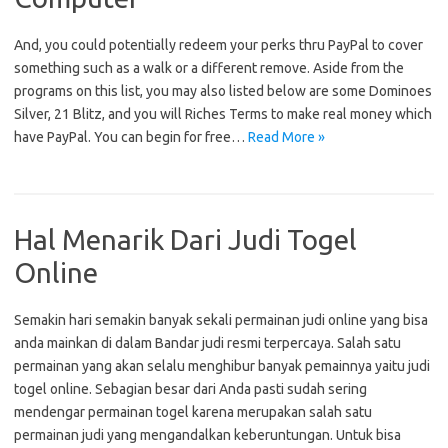
And, you could potentially redeem your perks thru PayPal to cover
something such as a walk or a different remove. Aside from the
programs on this list, you may also listed below are some Dominoes
Silver, 21 Blitz, and you will Riches Terms to make real money which
have PayPal. You can begin for free…
Read More »
Hal Menarik Dari Judi Togel
Online
Semakin hari semakin banyak sekali permainan judi online yang bisa
anda mainkan di dalam Bandar judi resmi terpercaya. Salah satu
permainan yang akan selalu menghibur banyak pemainnya yaitu judi
togel online. Sebagian besar dari Anda pasti sudah sering
mendengar permainan togel karena merupakan salah satu
permainan judi yang mengandalkan keberuntungan. Untuk bisa