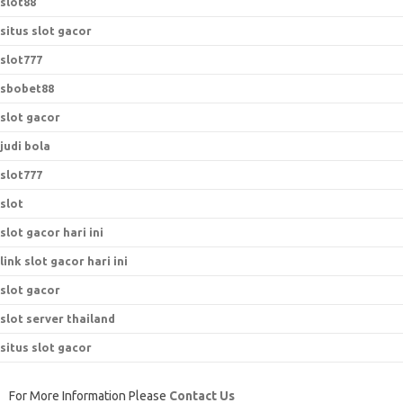
slot88
situs slot gacor
slot777
sbobet88
slot gacor
judi bola
slot777
slot
slot gacor hari ini
link slot gacor hari ini
slot gacor
slot server thailand
situs slot gacor
For More Information Please
Contact Us