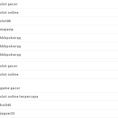
slot gacor
slot online
slot88
mejavip
hkbpokerqq
hkbpokerqq
hkbpokerqq
slot gacor
slot online
game gacor
slot online terpercaya
koi365
jaguar33