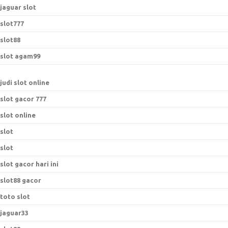
jaguar slot
slot777
slot88
slot agam99
judi slot online
slot gacor 777
slot online
slot
slot
slot gacor hari ini
slot88 gacor
toto slot
jaguar33