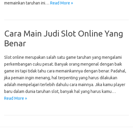
memainkan taruhan ini…
Read More »
Cara Main Judi Slot Online Yang
Benar
Slot online merupakan salah satu game taruhan yang mengalami
perkembangan cuku pesat. Banyak orang mengenal dengan baik
game ini tapi tidak tahu cara memainkannya dengan benar. Padahal,
jika pemain ingin menang, hal terpenting yang harus dilakukan
adalah mempelajari terlebih dahulu cara mainnya. Jika kamu player
baru dalam dunia taruhan slot, banyak hal yang harus kamu…
Read More »