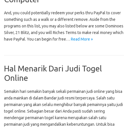
And, you could potentially redeem your perks thru PayPal to cover
something such as a walk or a different remove. Aside from the
programs on this list, you may also listed below are some Dominoes
Silver, 21 Blitz, and you will Riches Terms to make real money which
have PayPal. You can begin for free…
Read More »
Hal Menarik Dari Judi Togel
Online
Semakin hari semakin banyak sekali permainan judi online yang bisa
anda mainkan di dalam Bandar judi resmi terpercaya. Salah satu
permainan yang akan selalu menghibur banyak pemainnya yaitu judi
togel online. Sebagian besar dari Anda pasti sudah sering
mendengar permainan togel karena merupakan salah satu
permainan judi yang mengandalkan keberuntungan. Untuk bisa