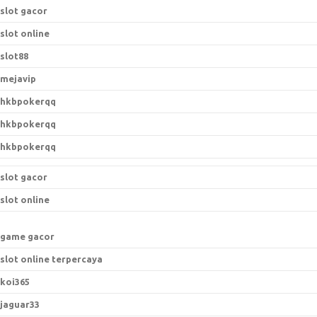
slot gacor
slot online
slot88
mejavip
hkbpokerqq
hkbpokerqq
hkbpokerqq
slot gacor
slot online
game gacor
slot online terpercaya
koi365
jaguar33