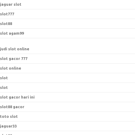
jaguar slot
slot777
slot88
slot agam99
judi slot online
slot gacor 777
slot online
slot
slot
slot gacor hari ini
slot88 gacor
toto slot
jaguar33