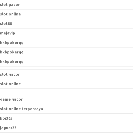
slot gacor
slot online
slot88
mejavip
hkbpokerqq
hkbpokerqq
hkbpokerqq
slot gacor
slot online
game gacor
slot online terpercaya
koi365
jaguar33