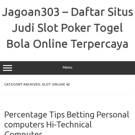
Skip
to
Jagoan303 – Daftar Situs
content
Judi Slot Poker Togel
Bola Online Terpercaya
Menu
CATEGORY ARCHIVES:
SLOT ONLINE 42
Percentage Tips Betting Personal
computers Hi-Technical
Computer