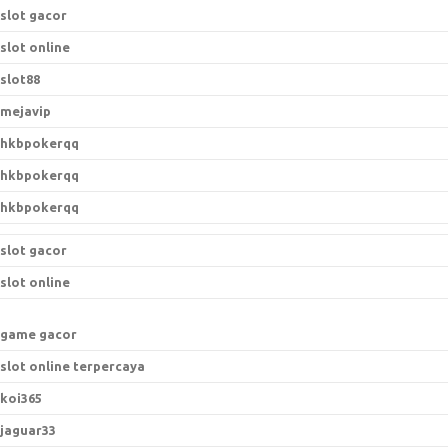
slot gacor
slot online
slot88
mejavip
hkbpokerqq
hkbpokerqq
hkbpokerqq
slot gacor
slot online
game gacor
slot online terpercaya
koi365
jaguar33