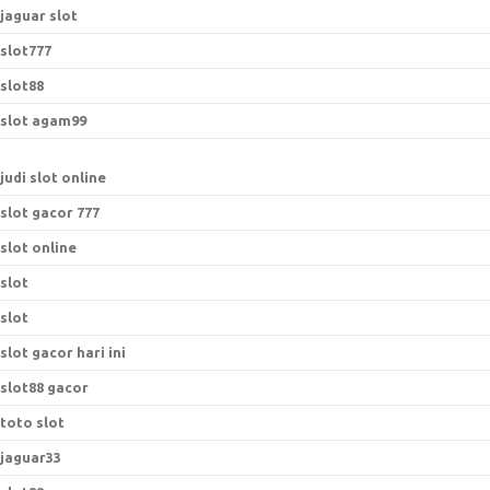
jaguar slot
slot777
slot88
slot agam99
judi slot online
slot gacor 777
slot online
slot
slot
slot gacor hari ini
slot88 gacor
toto slot
jaguar33