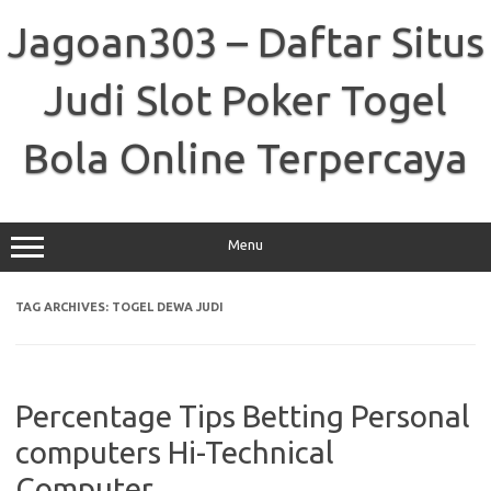
Skip
to
Jagoan303 – Daftar Situs
content
Judi Slot Poker Togel
Bola Online Terpercaya
Menu
TAG ARCHIVES:
TOGEL DEWA JUDI
Percentage Tips Betting Personal
computers Hi-Technical
Computer