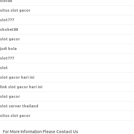
slot88
situs slot gacor
slot777
sbobet88
slot gacor
judi bola
slot777
slot
slot gacor hari ini
link slot gacor hari ini
slot gacor
slot server thailand
situs slot gacor
For More Information Please
Contact Us