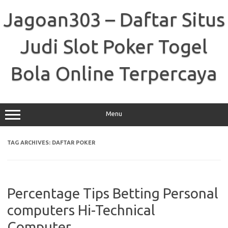
Skip
to
Jagoan303 – Daftar Situs
content
Judi Slot Poker Togel
Bola Online Terpercaya
Menu
TAG ARCHIVES:
DAFTAR POKER
Percentage Tips Betting Personal
computers Hi-Technical
Computer