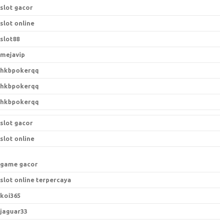
slot gacor
slot online
slot88
mejavip
hkbpokerqq
hkbpokerqq
hkbpokerqq
slot gacor
slot online
game gacor
slot online terpercaya
koi365
jaguar33