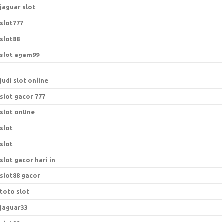
jaguar slot
slot777
slot88
slot agam99
judi slot online
slot gacor 777
slot online
slot
slot
slot gacor hari ini
slot88 gacor
toto slot
jaguar33