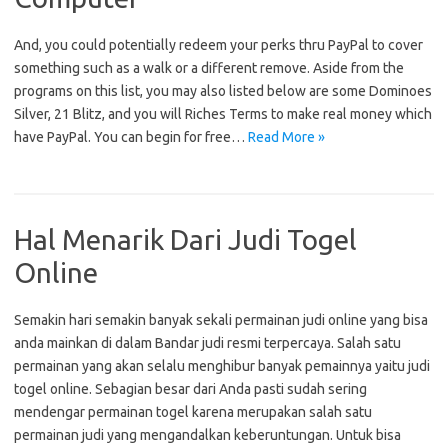
And, you could potentially redeem your perks thru PayPal to cover
something such as a walk or a different remove. Aside from the
programs on this list, you may also listed below are some Dominoes
Silver, 21 Blitz, and you will Riches Terms to make real money which
have PayPal. You can begin for free…
Read More »
Hal Menarik Dari Judi Togel
Online
Semakin hari semakin banyak sekali permainan judi online yang bisa
anda mainkan di dalam Bandar judi resmi terpercaya. Salah satu
permainan yang akan selalu menghibur banyak pemainnya yaitu judi
togel online. Sebagian besar dari Anda pasti sudah sering
mendengar permainan togel karena merupakan salah satu
permainan judi yang mengandalkan keberuntungan. Untuk bisa