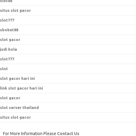
slot88
situs slot gacor
slot777
sbobet88
slot gacor
judi bola
slot777
slot
slot gacor hari ini
link slot gacor hari ini
slot gacor
slot server thailand
situs slot gacor
For More Information Please
Contact Us