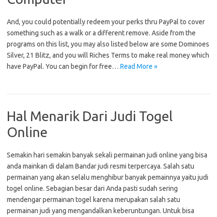
And, you could potentially redeem your perks thru PayPal to cover
something such as a walk or a different remove. Aside from the
programs on this list, you may also listed below are some Dominoes
Silver, 21 Blitz, and you will Riches Terms to make real money which
have PayPal. You can begin for free…
Read More »
Hal Menarik Dari Judi Togel
Online
Semakin hari semakin banyak sekali permainan judi online yang bisa
anda mainkan di dalam Bandar judi resmi terpercaya. Salah satu
permainan yang akan selalu menghibur banyak pemainnya yaitu judi
togel online. Sebagian besar dari Anda pasti sudah sering
mendengar permainan togel karena merupakan salah satu
permainan judi yang mengandalkan keberuntungan. Untuk bisa