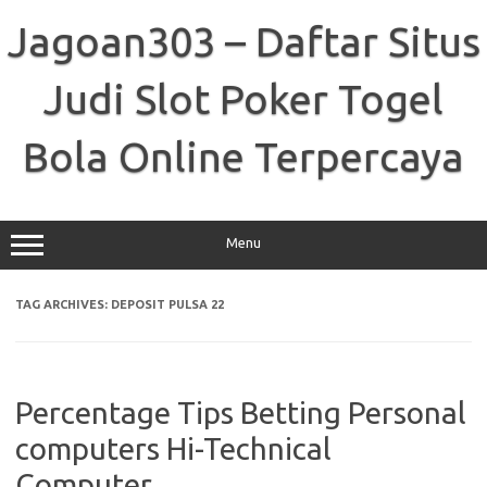
Skip
to
Jagoan303 – Daftar Situs
content
Judi Slot Poker Togel
Bola Online Terpercaya
Menu
TAG ARCHIVES:
DEPOSIT PULSA 22
Percentage Tips Betting Personal
computers Hi-Technical
Computer