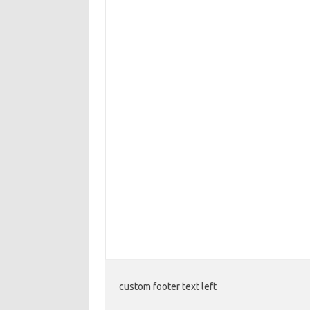
custom footer text left