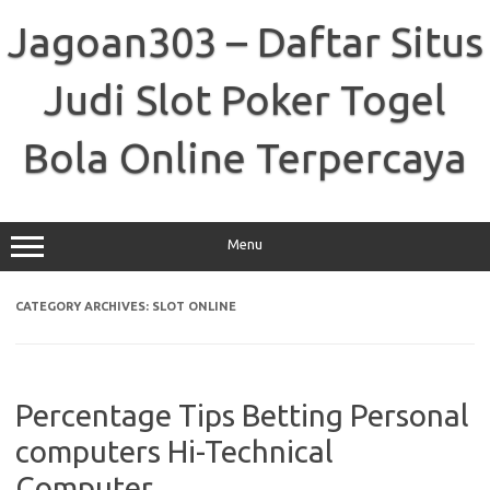
Skip
to
Jagoan303 – Daftar Situs
content
Judi Slot Poker Togel
Bola Online Terpercaya
Menu
CATEGORY ARCHIVES:
SLOT ONLINE
Percentage Tips Betting Personal
computers Hi-Technical
Computer