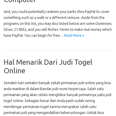
And, you could potentially redeem your perks thru PayPal to cover
something such as a walk or a different remove. Aside from the
programs on this list, you may also listed below are some Dominoes
Silver, 21 Blitz, and you will Riches Terms to make real money which
have PayPal. You can begin for free…
Read More »
Hal Menarik Dari Judi Togel
Online
Semakin hari semakin banyak sekali permainan judi online yang bisa
anda mainkan di dalam Bandar judi resmi terpercaya. Salah satu
permainan yang akan selalu menghibur banyak pemainnya yaitu judi
togel online. Sebagian besar dari Anda pasti sudah sering
mendengar permainan togel karena merupakan salah satu
permainan judi yang mengandalkan keberuntungan. Untuk bisa