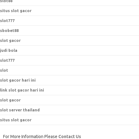
slot88
situs slot gacor
slot777
sbobet88
slot gacor
judi bola
slot777
slot
slot gacor hari ini
link slot gacor hari ini
slot gacor
slot server thailand
situs slot gacor
For More Information Please
Contact Us