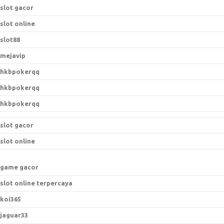
slot gacor
slot online
slot88
mejavip
hkbpokerqq
hkbpokerqq
hkbpokerqq
slot gacor
slot online
game gacor
slot online terpercaya
koi365
jaguar33