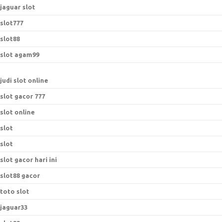
jaguar slot
slot777
slot88
slot agam99
judi slot online
slot gacor 777
slot online
slot
slot
slot gacor hari ini
slot88 gacor
toto slot
jaguar33