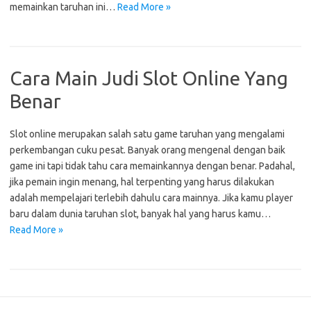
memainkan taruhan ini…
Read More »
Cara Main Judi Slot Online Yang
Benar
Slot online merupakan salah satu game taruhan yang mengalami
perkembangan cuku pesat. Banyak orang mengenal dengan baik
game ini tapi tidak tahu cara memainkannya dengan benar. Padahal,
jika pemain ingin menang, hal terpenting yang harus dilakukan
adalah mempelajari terlebih dahulu cara mainnya. Jika kamu player
baru dalam dunia taruhan slot, banyak hal yang harus kamu…
Read More »