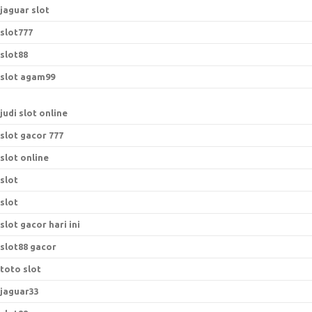
jaguar slot
slot777
slot88
slot agam99
judi slot online
slot gacor 777
slot online
slot
slot
slot gacor hari ini
slot88 gacor
toto slot
jaguar33