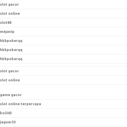
slot gacor
slot online
slot88
mejavip
hkbpokerqq
hkbpokerqq
hkbpokerqq
slot gacor
slot online
game gacor
slot online terpercaya
koi365
jaguar33