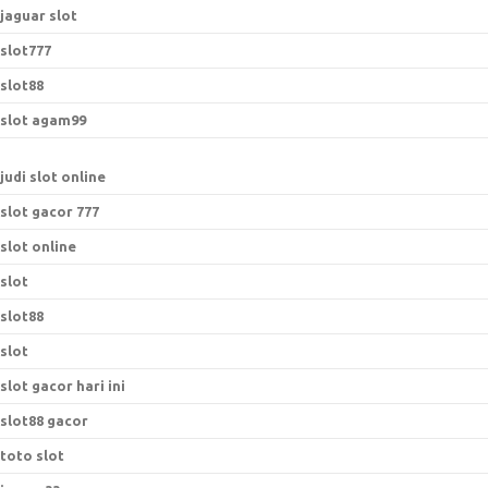
jaguar slot
slot777
slot88
slot agam99
judi slot online
slot gacor 777
slot online
slot
slot88
slot
slot gacor hari ini
slot88 gacor
toto slot