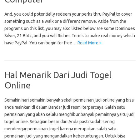
And, you could potentially redeem your perks thru PayPal to cover
something such as a walk or a different remove. Aside from the
programs on this list, you may also listed below are some Dominoes
Silver, 21 Blitz, and you will Riches Terms to make real money which
have PayPal. You can begin for free…
Read More »
Hal Menarik Dari Judi Togel
Online
Semakin hari semakin banyak sekali permainan judi online yang bisa
anda mainkan di dalam Bandar judi resmi terpercaya. Salah satu
permainan yang akan selalu menghibur banyak pemainnya yaitu judi
togel online. Sebagian besar dari Anda pasti sudah sering
mendengar permainan togel karena merupakan salah satu
permainan judi yang mengandalkan keberuntungan. Untuk bisa