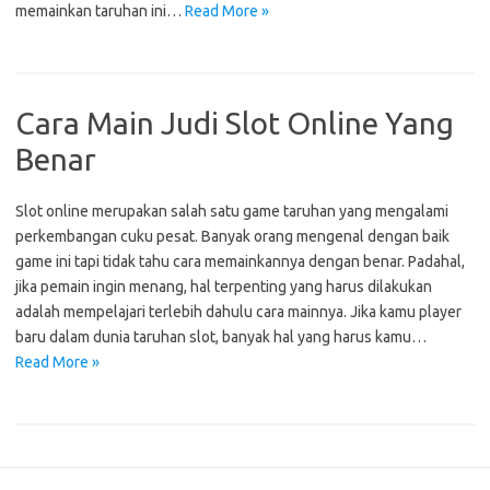
memainkan taruhan ini…
Read More »
Cara Main Judi Slot Online Yang
Benar
Slot online merupakan salah satu game taruhan yang mengalami
perkembangan cuku pesat. Banyak orang mengenal dengan baik
game ini tapi tidak tahu cara memainkannya dengan benar. Padahal,
jika pemain ingin menang, hal terpenting yang harus dilakukan
adalah mempelajari terlebih dahulu cara mainnya. Jika kamu player
baru dalam dunia taruhan slot, banyak hal yang harus kamu…
Read More »