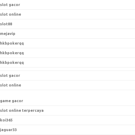
slot gacor
slot online
slot88
mejavip
hkbpokerqq
hkbpokerqq
hkbpokerqq
slot gacor
slot online
game gacor
slot online terpercaya
koi365
jaguar33