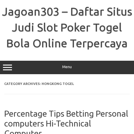
Skip
to
Jagoan303 – Daftar Situs
content
Judi Slot Poker Togel
Bola Online Terpercaya
Menu
CATEGORY ARCHIVES:
HONGKONG TOGEL
Percentage Tips Betting Personal
computers Hi-Technical
Computer