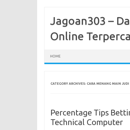
Skip
to
content
Jagoan303 – Daf
Online Terperc
HOME
CATEGORY ARCHIVES:
CARA MENANG MAIN JUDI 
Percentage Tips Betti
Technical Computer