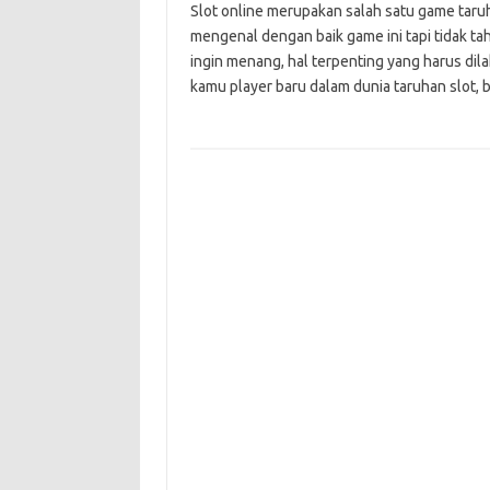
Slot online merupakan salah satu game tar
mengenal dengan baik game ini tapi tidak ta
ingin menang, hal terpenting yang harus dil
kamu player baru dalam dunia taruhan slot,