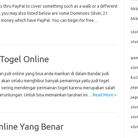
s thru PayPal to cover something such as a walk or a different
hk
t, you may also listed below are some Dominoes Silver, 21
hk
al money which have PayPal. You can begin for free…
slo
slo
 Togel Online
gam
slo
n judi online yang bisa anda mainkan di dalam Bandar judi
koi
 akan selalu menghibur banyak pemainnya yaitu judi togel
jag
ah sering mendengar permainan togel karena merupakan salah
eruntungan. Untuk bisa memainkan taruhan ini…
Read More »
jag
slo
slo
nline Yang Benar
slo