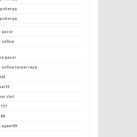
bpokerqq
bpokerqq
t gacor
t online
e gacor
t online terpercaya
365
uar33
uar slot
t777
t88
t agam99