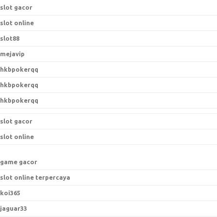
slot gacor
slot online
slot88
mejavip
hkbpokerqq
hkbpokerqq
hkbpokerqq
slot gacor
slot online
game gacor
slot online terpercaya
koi365
jaguar33