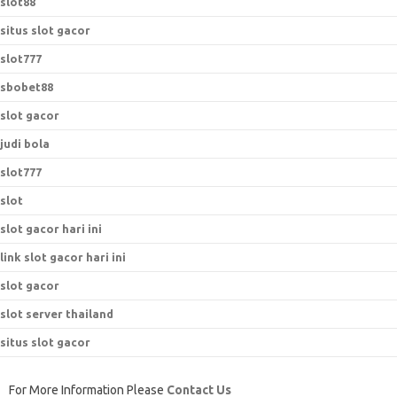
slot88
situs slot gacor
slot777
sbobet88
slot gacor
judi bola
slot777
slot
slot gacor hari ini
link slot gacor hari ini
slot gacor
slot server thailand
situs slot gacor
For More Information Please
Contact Us