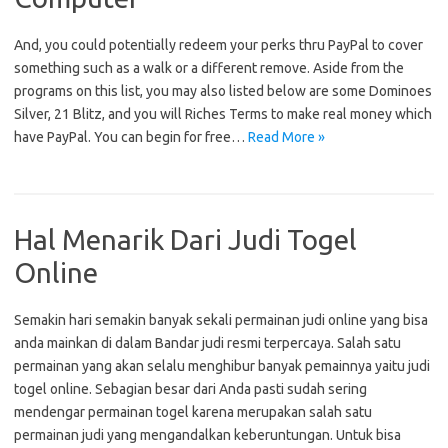
And, you could potentially redeem your perks thru PayPal to cover
something such as a walk or a different remove. Aside from the
programs on this list, you may also listed below are some Dominoes
Silver, 21 Blitz, and you will Riches Terms to make real money which
have PayPal. You can begin for free…
Read More »
Hal Menarik Dari Judi Togel
Online
Semakin hari semakin banyak sekali permainan judi online yang bisa
anda mainkan di dalam Bandar judi resmi terpercaya. Salah satu
permainan yang akan selalu menghibur banyak pemainnya yaitu judi
togel online. Sebagian besar dari Anda pasti sudah sering
mendengar permainan togel karena merupakan salah satu
permainan judi yang mengandalkan keberuntungan. Untuk bisa