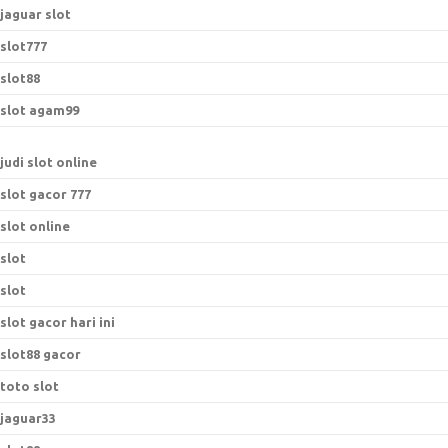
jaguar slot
slot777
slot88
slot agam99
judi slot online
slot gacor 777
slot online
slot
slot
slot gacor hari ini
slot88 gacor
toto slot
jaguar33