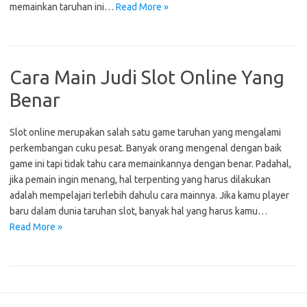
memainkan taruhan ini…
Read More »
Cara Main Judi Slot Online Yang
Benar
Slot online merupakan salah satu game taruhan yang mengalami
perkembangan cuku pesat. Banyak orang mengenal dengan baik
game ini tapi tidak tahu cara memainkannya dengan benar. Padahal,
jika pemain ingin menang, hal terpenting yang harus dilakukan
adalah mempelajari terlebih dahulu cara mainnya. Jika kamu player
baru dalam dunia taruhan slot, banyak hal yang harus kamu…
Read More »