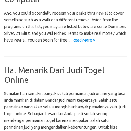
And, you could potentially redeem your perks thru PayPal to cover
something such as a walk or a different remove. Aside from the
programs on this list, you may also listed below are some Dominoes
Silver, 21 Blitz, and you will Riches Terms to make real money which
have PayPal. You can begin for free…
Read More »
Hal Menarik Dari Judi Togel
Online
Semakin hari semakin banyak sekali permainan judi online yang bisa
anda mainkan di dalam Bandar judi resmi terpercaya. Salah satu
permainan yang akan selalu menghibur banyak pemainnya yaitu judi
togel online. Sebagian besar dari Anda pasti sudah sering
mendengar permainan togel karena merupakan salah satu
permainan judi yang mengandalkan keberuntungan. Untuk bisa