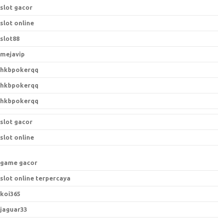
slot gacor
slot online
slot88
mejavip
hkbpokerqq
hkbpokerqq
hkbpokerqq
slot gacor
slot online
game gacor
slot online terpercaya
koi365
jaguar33