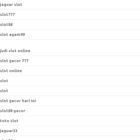
jaguar slot
slot777
slot88
slot agam99
judi slot online
slot gacor 777
slot online
slot
slot
slot gacor hari ini
slot88 gacor
toto slot
jaguar33