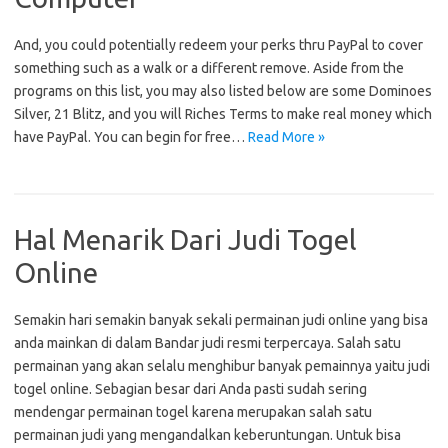
And, you could potentially redeem your perks thru PayPal to cover
something such as a walk or a different remove. Aside from the
programs on this list, you may also listed below are some Dominoes
Silver, 21 Blitz, and you will Riches Terms to make real money which
have PayPal. You can begin for free…
Read More »
Hal Menarik Dari Judi Togel
Online
Semakin hari semakin banyak sekali permainan judi online yang bisa
anda mainkan di dalam Bandar judi resmi terpercaya. Salah satu
permainan yang akan selalu menghibur banyak pemainnya yaitu judi
togel online. Sebagian besar dari Anda pasti sudah sering
mendengar permainan togel karena merupakan salah satu
permainan judi yang mengandalkan keberuntungan. Untuk bisa