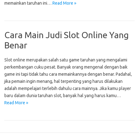
memainkan taruhan ini…
Read More »
Cara Main Judi Slot Online Yang
Benar
Slot online merupakan salah satu game taruhan yang mengalami
perkembangan cuku pesat. Banyak orang mengenal dengan baik
game ini tapi tidak tahu cara memainkannya dengan benar. Padahal,
jika pemain ingin menang, hal terpenting yang harus dilakukan
adalah mempelajari terlebih dahulu cara mainnya. Jika kamu player
baru dalam dunia taruhan slot, banyak hal yang harus kamu…
Read More »