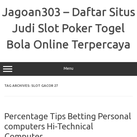
Skip
to
Jagoan303 – Daftar Situs
content
Judi Slot Poker Togel
Bola Online Terpercaya
Menu
TAG ARCHIVES:
SLOT GACOR 27
Percentage Tips Betting Personal
computers Hi-Technical
Computer