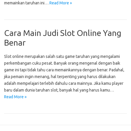
memainkan taruhan ini…
Read More »
Cara Main Judi Slot Online Yang
Benar
Slot online merupakan salah satu game taruhan yang mengalami
perkembangan cuku pesat. Banyak orang mengenal dengan baik
game ini tapi tidak tahu cara memainkannya dengan benar. Padahal,
jika pemain ingin menang, hal terpenting yang harus dilakukan
adalah mempelajari terlebih dahulu cara mainnya. Jika kamu player
baru dalam dunia taruhan slot, banyak hal yang harus kamu…
Read More »