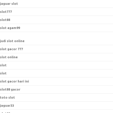
jaguar slot
slot777
slot88
slot agam99
judi slot online
slot gacor 777
slot online
slot
slot
slot gacor hari ini
slot88 gacor
toto slot
jaguar33