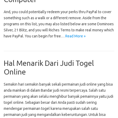
And, you could potentially redeem your perks thru PayPal to cover
something such as a walk or a different remove. Aside from the
programs on this list, you may also listed below are some Dominoes
Silver, 21 Blitz, and you will Riches Terms to make real money which
have PayPal. You can begin for free…
Read More »
Hal Menarik Dari Judi Togel
Online
Semakin hari semakin banyak sekali permainan judi online yang bisa
anda mainkan di dalam Bandar judi resmi terpercaya. Salah satu
permainan yang akan selalu menghibur banyak pemainnya yaitu judi
togel online. Sebagian besar dari Anda pasti sudah sering
mendengar permainan togel karena merupakan salah satu
permainan judi yang mengandalkan keberuntungan. Untuk bisa