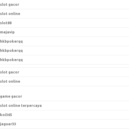
slot gacor
slot online
slot88
mejavip
hkbpokerqq
hkbpokerqq
hkbpokerqq
slot gacor
slot online
game gacor
slot online terpercaya
koi365
jaguar33