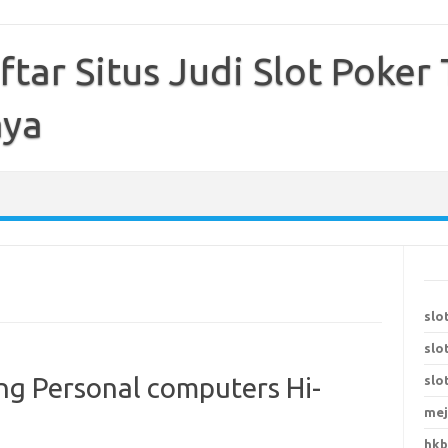
tar Situs Judi Slot Poker
aya
slo
slo
ng Personal computers Hi-
slo
mej
hk