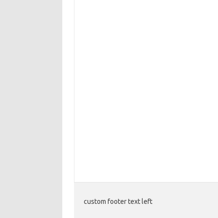
custom footer text left