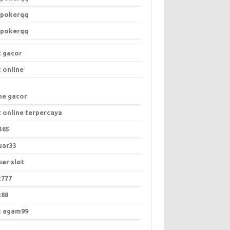
bpokerqq
bpokerqq
t gacor
t online
e gacor
t online terpercaya
365
uar33
uar slot
t777
t88
t agam99