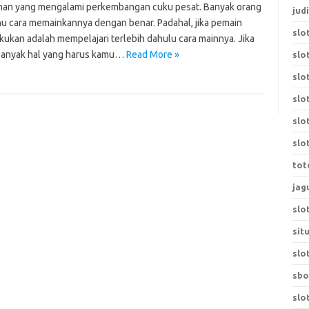
uhan yang mengalami perkembangan cuku pesat. Banyak orang
jud
hu cara memainkannya dengan benar. Padahal, jika pemain
slo
akukan adalah mempelajari terlebih dahulu cara mainnya. Jika
 banyak hal yang harus kamu…
Read More »
slo
slo
slo
slo
slo
tot
jag
slo
sit
slo
sbo
slo