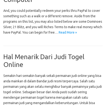
And, you could potentially redeem your perks thru PayPal to cover
something such as a walk or a different remove. Aside from the
programs on this list, you may also listed below are some Dominoes
Silver, 21 Blitz, and you will Riches Terms to make real money which
have PayPal. You can begin for free…
Read More »
Hal Menarik Dari Judi Togel
Online
Semakin hari semakin banyak sekali permainan judi online yang bisa
anda mainkan di dalam Bandar judi resmi terpercaya. Salah satu
permainan yang akan selalu menghibur banyak pemainnya yaitu judi
togel online. Sebagian besar dari Anda pasti sudah sering
mendengar permainan togel karena merupakan salah satu
permainan judi yang mengandalkan keberuntungan. Untuk bisa