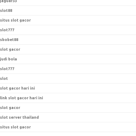
jaguar33
slot88
situs slot gacor
slot777
sbobet88
slot gacor
judi bola
slot777
slot
slot gacor hari ini
link slot gacor hari ini
slot gacor
slot server thailand
situs slot gacor