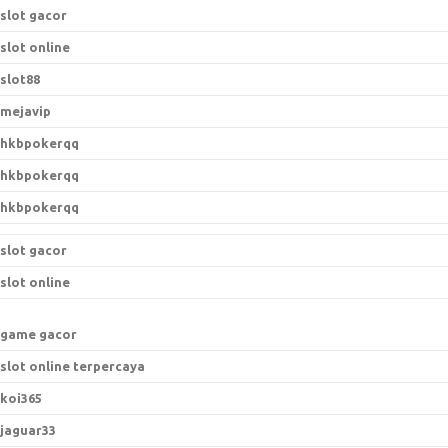
slot gacor
slot online
slot88
mejavip
hkbpokerqq
hkbpokerqq
hkbpokerqq
slot gacor
slot online
game gacor
slot online terpercaya
koi365
jaguar33