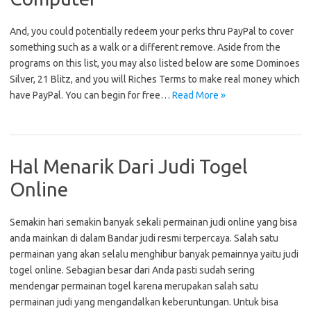
And, you could potentially redeem your perks thru PayPal to cover
something such as a walk or a different remove. Aside from the
programs on this list, you may also listed below are some Dominoes
Silver, 21 Blitz, and you will Riches Terms to make real money which
have PayPal. You can begin for free…
Read More »
Hal Menarik Dari Judi Togel
Online
Semakin hari semakin banyak sekali permainan judi online yang bisa
anda mainkan di dalam Bandar judi resmi terpercaya. Salah satu
permainan yang akan selalu menghibur banyak pemainnya yaitu judi
togel online. Sebagian besar dari Anda pasti sudah sering
mendengar permainan togel karena merupakan salah satu
permainan judi yang mengandalkan keberuntungan. Untuk bisa