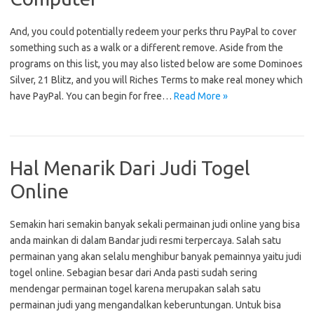
And, you could potentially redeem your perks thru PayPal to cover
something such as a walk or a different remove. Aside from the
programs on this list, you may also listed below are some Dominoes
Silver, 21 Blitz, and you will Riches Terms to make real money which
have PayPal. You can begin for free…
Read More »
Hal Menarik Dari Judi Togel
Online
Semakin hari semakin banyak sekali permainan judi online yang bisa
anda mainkan di dalam Bandar judi resmi terpercaya. Salah satu
permainan yang akan selalu menghibur banyak pemainnya yaitu judi
togel online. Sebagian besar dari Anda pasti sudah sering
mendengar permainan togel karena merupakan salah satu
permainan judi yang mengandalkan keberuntungan. Untuk bisa