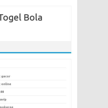
 Togel Bola
t gacor
t online
t88
avip
bpokerqq