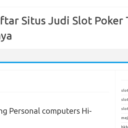
tar Situs Judi Slot Poker
aya
slo
slo
ng Personal computers Hi-
slo
mej
hk