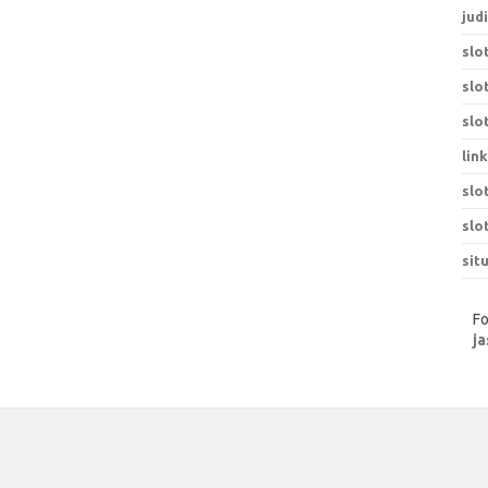
jud
slo
slo
slo
lin
slo
slo
sit
Fo
ja