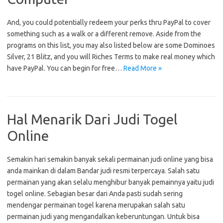
And, you could potentially redeem your perks thru PayPal to cover
something such as a walk or a different remove. Aside from the
programs on this list, you may also listed below are some Dominoes
Silver, 21 Blitz, and you will Riches Terms to make real money which
have PayPal. You can begin for free…
Read More »
Hal Menarik Dari Judi Togel
Online
Semakin hari semakin banyak sekali permainan judi online yang bisa
anda mainkan di dalam Bandar judi resmi terpercaya. Salah satu
permainan yang akan selalu menghibur banyak pemainnya yaitu judi
togel online. Sebagian besar dari Anda pasti sudah sering
mendengar permainan togel karena merupakan salah satu
permainan judi yang mengandalkan keberuntungan. Untuk bisa