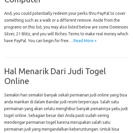
And, you could potentially redeem your perks thru PayPal to cover
something such as a walk or a different remove. Aside from the
programs on this list, you may also listed below are some Dominoes
Silver, 21 Blitz, and you will Riches Terms to make real money which
have PayPal. You can begin for free…
Read More »
Hal Menarik Dari Judi Togel
Online
Semakin hari semakin banyak sekali permainan judi online yang bisa
anda mainkan di dalam Bandar judi resmi terpercaya. Salah satu
permainan yang akan selalu menghibur banyak pemainnya yaitu judi
togel online. Sebagian besar dari Anda pasti sudah sering
mendengar permainan togel karena merupakan salah satu
permainan judi yang mengandalkan keberuntungan. Untuk bisa