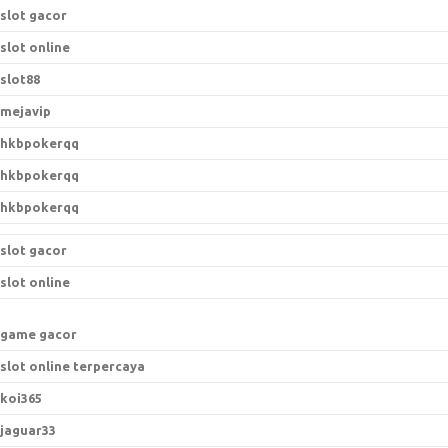
slot gacor
slot online
slot88
mejavip
hkbpokerqq
hkbpokerqq
hkbpokerqq
slot gacor
slot online
game gacor
slot online terpercaya
koi365
jaguar33