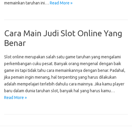
memainkan taruhan ini…
Read More »
Cara Main Judi Slot Online Yang
Benar
Slot online merupakan salah satu game taruhan yang mengalami
perkembangan cuku pesat. Banyak orang mengenal dengan baik
game ini tapi tidak tahu cara memainkannya dengan benar. Padahal,
jika pemain ingin menang, hal terpenting yang harus dilakukan
adalah mempelajari terlebih dahulu cara mainnya. Jika kamu player
baru dalam dunia taruhan slot, banyak hal yang harus kamu…
Read More »