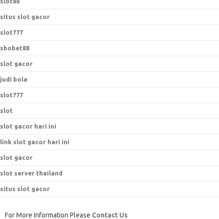
slot88
situs slot gacor
slot777
sbobet88
slot gacor
judi bola
slot777
slot
slot gacor hari ini
link slot gacor hari ini
slot gacor
slot server thailand
situs slot gacor
For More Information Please
Contact Us