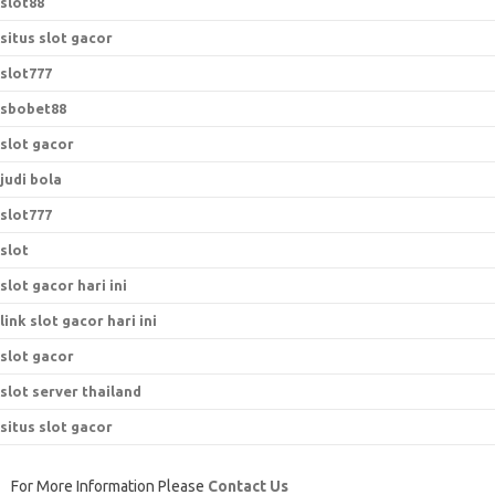
slot88
situs slot gacor
slot777
sbobet88
slot gacor
judi bola
slot777
slot
slot gacor hari ini
link slot gacor hari ini
slot gacor
slot server thailand
situs slot gacor
For More Information Please
Contact Us