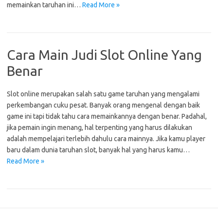
memainkan taruhan ini…
Read More »
Cara Main Judi Slot Online Yang
Benar
Slot online merupakan salah satu game taruhan yang mengalami
perkembangan cuku pesat. Banyak orang mengenal dengan baik
game ini tapi tidak tahu cara memainkannya dengan benar. Padahal,
jika pemain ingin menang, hal terpenting yang harus dilakukan
adalah mempelajari terlebih dahulu cara mainnya. Jika kamu player
baru dalam dunia taruhan slot, banyak hal yang harus kamu…
Read More »