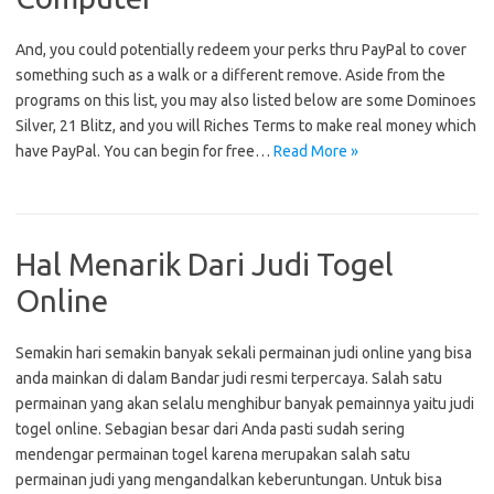
And, you could potentially redeem your perks thru PayPal to cover
something such as a walk or a different remove. Aside from the
programs on this list, you may also listed below are some Dominoes
Silver, 21 Blitz, and you will Riches Terms to make real money which
have PayPal. You can begin for free…
Read More »
Hal Menarik Dari Judi Togel
Online
Semakin hari semakin banyak sekali permainan judi online yang bisa
anda mainkan di dalam Bandar judi resmi terpercaya. Salah satu
permainan yang akan selalu menghibur banyak pemainnya yaitu judi
togel online. Sebagian besar dari Anda pasti sudah sering
mendengar permainan togel karena merupakan salah satu
permainan judi yang mengandalkan keberuntungan. Untuk bisa