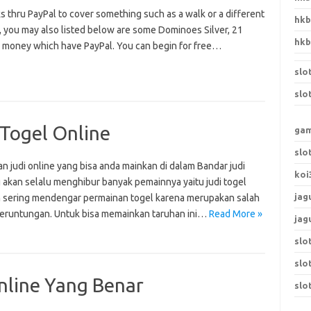
s thru PayPal to cover something such as a walk or a different
hk
t, you may also listed below are some Dominoes Silver, 21
hk
al money which have PayPal. You can begin for free…
slo
slo
 Togel Online
gam
slo
n judi online yang bisa anda mainkan di dalam Bandar judi
koi
 akan selalu menghibur banyak pemainnya yaitu judi togel
jag
ah sering mendengar permainan togel karena merupakan salah
eruntungan. Untuk bisa memainkan taruhan ini…
Read More »
jag
slo
slo
nline Yang Benar
slo