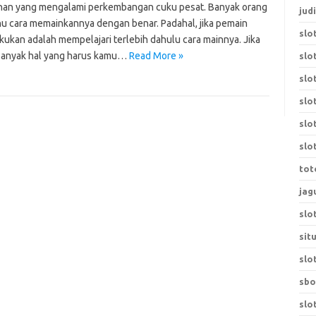
uhan yang mengalami perkembangan cuku pesat. Banyak orang
jud
hu cara memainkannya dengan benar. Padahal, jika pemain
slo
akukan adalah mempelajari terlebih dahulu cara mainnya. Jika
 banyak hal yang harus kamu…
Read More »
slo
slo
slo
slo
slo
tot
jag
slo
sit
slo
sbo
slo