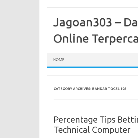
Skip
to
content
Jagoan303 – Daf
Online Terperc
HOME
CATEGORY ARCHIVES:
BANDAR TOGEL 198
Percentage Tips Betti
Technical Computer