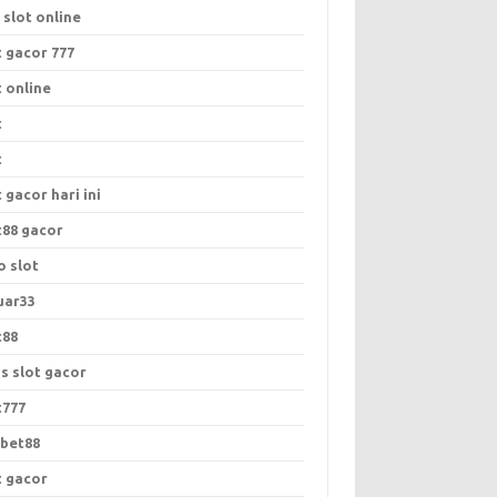
i slot online
t gacor 777
t online
t
t
t gacor hari ini
t88 gacor
o slot
uar33
t88
us slot gacor
t777
bet88
t gacor