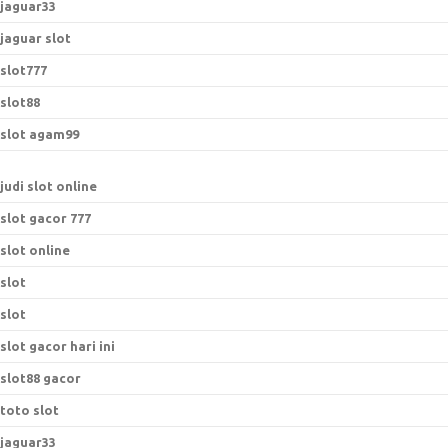
jaguar33
jaguar slot
slot777
slot88
slot agam99
judi slot online
slot gacor 777
slot online
slot
slot
slot gacor hari ini
slot88 gacor
toto slot
jaguar33