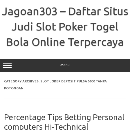
Skip
to
Jagoan303 – Daftar Situs
content
Judi Slot Poker Togel
Bola Online Terpercaya
Menu
CATEGORY ARCHIVES:
SLOT JOKER DEPOSIT PULSA 5000 TANPA
POTONGAN
Percentage Tips Betting Personal
computers Hi-Technical