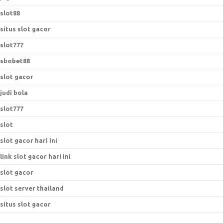
slot88
situs slot gacor
slot777
sbobet88
slot gacor
judi bola
slot777
slot
slot gacor hari ini
link slot gacor hari ini
slot gacor
slot server thailand
situs slot gacor