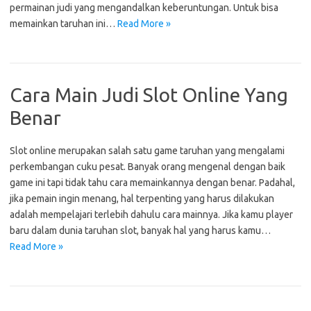
permainan judi yang mengandalkan keberuntungan. Untuk bisa
memainkan taruhan ini…
Read More »
Cara Main Judi Slot Online Yang
Benar
Slot online merupakan salah satu game taruhan yang mengalami
perkembangan cuku pesat. Banyak orang mengenal dengan baik
game ini tapi tidak tahu cara memainkannya dengan benar. Padahal,
jika pemain ingin menang, hal terpenting yang harus dilakukan
adalah mempelajari terlebih dahulu cara mainnya. Jika kamu player
baru dalam dunia taruhan slot, banyak hal yang harus kamu…
Read More »