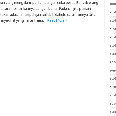
uhan yang mengalami perkembangan cuku pesat. Banyak orang
jud
hu cara memainkannya dengan benar. Padahal, jika pemain
slo
akukan adalah mempelajari terlebih dahulu cara mainnya. Jika
 banyak hal yang harus kamu…
Read More »
slo
slo
slo
slo
slo
tot
jag
slo
sit
slo
sbo
slo