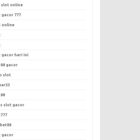
i slot online
t gacor 777
t online
t
t
t gacor hari ini
t88 gacor
o slot
uar33
t88
us slot gacor
t777
bet88
t gacor