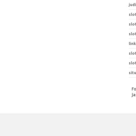
jud
slo
slo
slo
lin
slo
slo
sit
Fo
ja