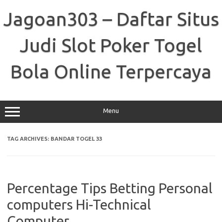
Skip
to
Jagoan303 – Daftar Situs
content
Judi Slot Poker Togel
Bola Online Terpercaya
Menu
TAG ARCHIVES:
BANDAR TOGEL 33
Percentage Tips Betting Personal
computers Hi-Technical
Computer