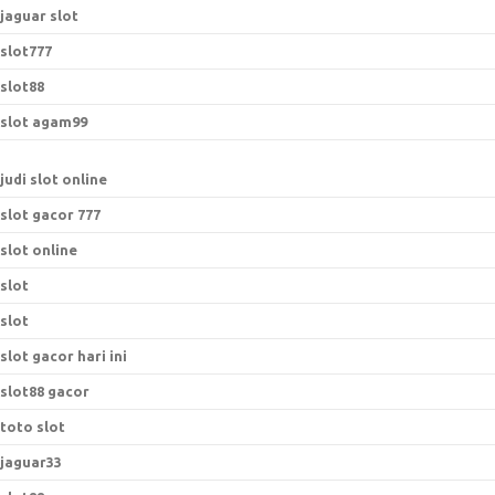
jaguar slot
slot777
slot88
slot agam99
judi slot online
slot gacor 777
slot online
slot
slot
slot gacor hari ini
slot88 gacor
toto slot
jaguar33