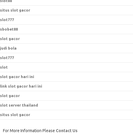
slot88
situs slot gacor
slot777
sbobet88
slot gacor
judi bola
slot777
slot
slot gacor hari ini
link slot gacor hari ini
slot gacor
slot server thailand
situs slot gacor
For More Information Please
Contact Us