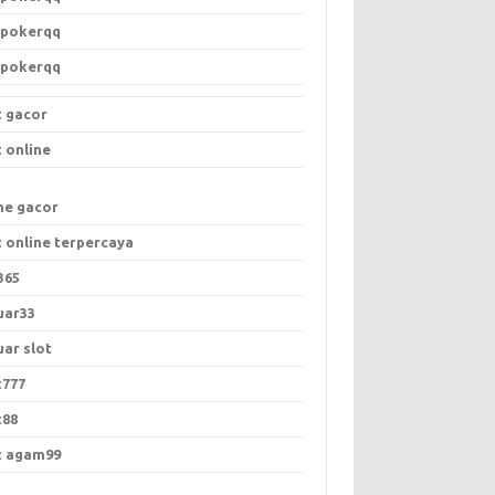
bpokerqq
bpokerqq
t gacor
t online
e gacor
t online terpercaya
365
uar33
uar slot
t777
t88
t agam99