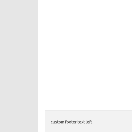
custom footer text left